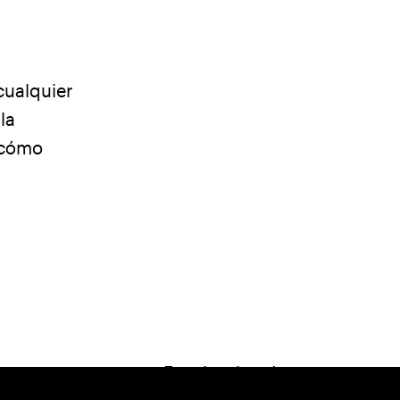
cualquier
la
á cómo
F
ace
b
ook
I
nsta
g
ram