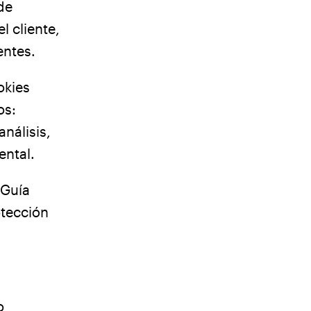
de
 cliente,
entes.
okies
os:
nálisis,
ental.
 Guía
otección
o