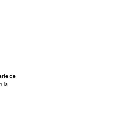
arle de
n la