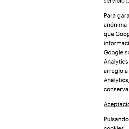
servicio 
Para gara
anónima t
que Googl
informaci
Google s
Analytics
arreglo a
Analytics
conserva
Aceptació
Pulsando
cookies.