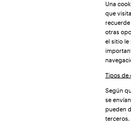
Una cooki
que visit
recuerde 
otras opc
el sitio 
important
navegació
Tipos de 
Según qu
se envían
pueden di
terceros.