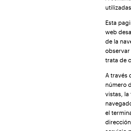
utilizada
Esta pagi
web desar
de la na
observar 
trata de 
A través 
número d
vistas, la
navegador
el termin
dirección