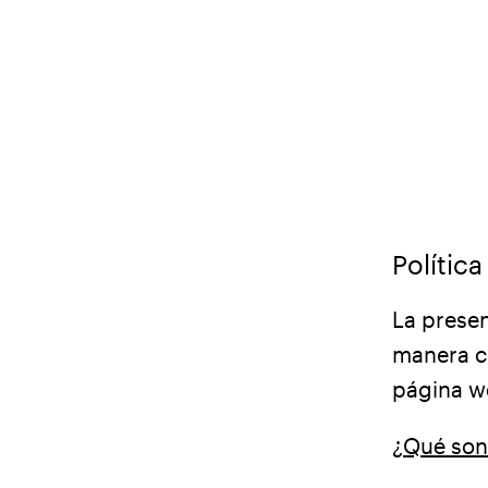
Polític
La presen
manera cl
página w
¿Qué son 