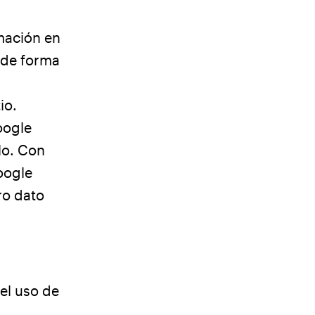
mación en
 de forma
io.
oogle
lo. Con
oogle
ro dato
el uso de