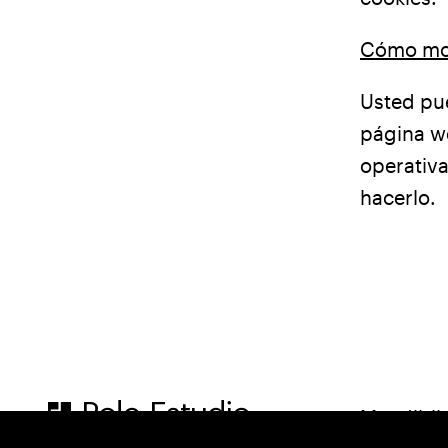
Cómo modi
Usted pue
página w
operativa
hacerlo.
Polo Estudio
Mendibil 