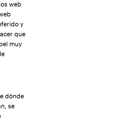
tios web
 web
ferido y
 hacer que
apel muy
de
de dónde
an, se
e