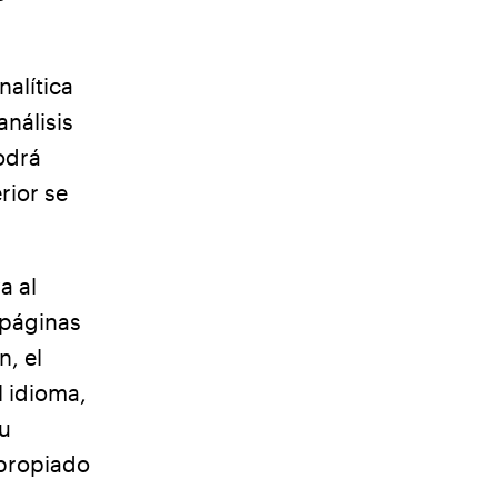
nalítica
nálisis
odrá
rior se
a al
 páginas
n, el
l idioma,
su
apropiado